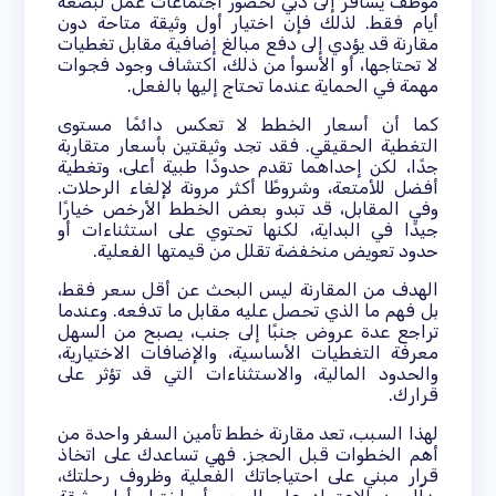
موظف يسافر إلى دبي لحضور اجتماعات عمل لبضعة
أيام فقط. لذلك فإن اختيار أول وثيقة متاحة دون
مقارنة قد يؤدي إلى دفع مبالغ إضافية مقابل تغطيات
لا تحتاجها، أو الأسوأ من ذلك، اكتشاف وجود فجوات
مهمة في الحماية عندما تحتاج إليها بالفعل.
كما أن أسعار الخطط لا تعكس دائمًا مستوى
التغطية الحقيقي. فقد تجد وثيقتين بأسعار متقاربة
جدًا، لكن إحداهما تقدم حدودًا طبية أعلى، وتغطية
أفضل للأمتعة، وشروطًا أكثر مرونة لإلغاء الرحلات.
وفي المقابل، قد تبدو بعض الخطط الأرخص خيارًا
جيدًا في البداية، لكنها تحتوي على استثناءات أو
حدود تعويض منخفضة تقلل من قيمتها الفعلية.
الهدف من المقارنة ليس البحث عن أقل سعر فقط،
بل فهم ما الذي تحصل عليه مقابل ما تدفعه. وعندما
تراجع عدة عروض جنبًا إلى جنب، يصبح من السهل
معرفة التغطيات الأساسية، والإضافات الاختيارية،
والحدود المالية، والاستثناءات التي قد تؤثر على
قرارك.
لهذا السبب، تعد مقارنة خطط تأمين السفر واحدة من
أهم الخطوات قبل الحجز. فهي تساعدك على اتخاذ
قرار مبني على احتياجاتك الفعلية وظروف رحلتك،