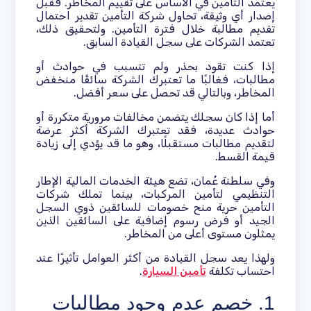
يعتمد التأمين في الأساس على تقييم المخاطر. فقبل
إصدار أي وثيقة، تحاول شركة التأمين تقدير احتمال
تقديم مطالبة خلال فترة التأمين. ولتحقيق ذلك،
تعتمد الشركات على سجل القيادة السابق.
إذا كنت تقود بحذر ولم تتسبب في حوادث أو
مطالبات، فغالبًا ما تعتبرك الشركة سائقًا منخفض
المخاطر، وبالتالي قد تحصل على سعر أفضل.
أما إذا كان سجلك يتضمن مخالفات مرورية متكررة أو
حوادث عديدة، فقد تعتبرك الشركة أكثر عرضة
لتقديم مطالبات مستقبلًا، وهو ما قد يؤدي إلى زيادة
قيمة القسط.
وفي سلطنة عُمان، تضع هيئة الخدمات المالية الإطار
التنظيمي لتأمين المركبات، بينما تملك شركات
التأمين حرية منح خصومات للسائقين ذوي السجل
الجيد أو فرض رسوم إضافية على السائقين الذين
يمثلون مستوى أعلى من المخاطر.
ولهذا يعد سجل القيادة من أكثر العوامل تأثيرًا عند
احتساب تكلفة
تأمين السيارة
.
1. خصم عدم وجود مطالبات