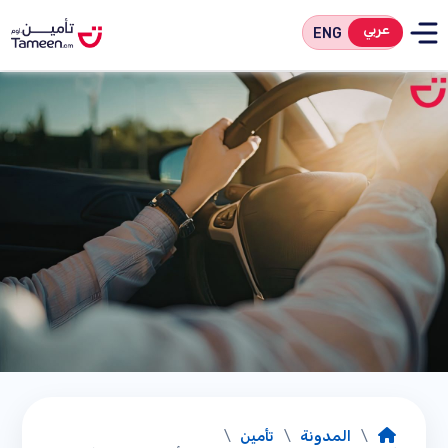
عربي
ENG
/
المدونة
/
تأمين
/