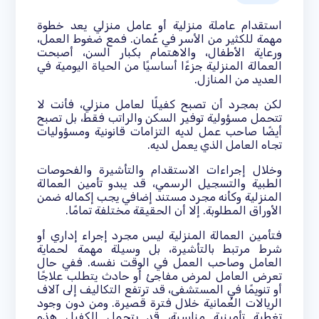
استقدام عاملة منزلية أو عامل منزلي يعد خطوة
مهمة للكثير من الأسر في عُمان. فمع ضغوط العمل،
ورعاية الأطفال، والاهتمام بكبار السن، أصبحت
العمالة المنزلية جزءًا أساسيًا من الحياة اليومية في
العديد من المنازل.
لكن بمجرد أن تصبح كفيلًا لعامل منزلي، فأنت لا
تتحمل مسؤولية توفير السكن والراتب فقط، بل تصبح
أيضًا صاحب عمل لديه التزامات قانونية ومسؤوليات
تجاه العامل الذي يعمل لديه.
وخلال إجراءات الاستقدام والتأشيرة والفحوصات
الطبية والتسجيل الرسمي، قد يبدو تأمين العمالة
المنزلية وكأنه مجرد مستند إضافي يجب إكماله ضمن
الأوراق المطلوبة. إلا أن الحقيقة مختلفة تمامًا.
فتأمين العمالة المنزلية ليس مجرد إجراء إداري أو
شرط مرتبط بالتأشيرة، بل وسيلة مهمة لحماية
العامل وصاحب العمل في الوقت نفسه. ففي حال
تعرض العامل لمرض مفاجئ أو حادث يتطلب علاجًا
أو تنويمًا في المستشفى، قد ترتفع التكاليف إلى آلاف
الريالات العُمانية خلال فترة قصيرة. ومن دون وجود
تغطية تأمينية مناسبة، قد يتحمل الكفيل هذه