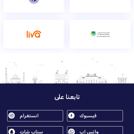
تابعنا على
فيسبوك
انستغرام
واتس اب
سناب شات