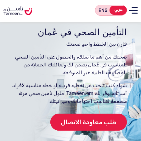
عربي
ENG
التأمين الصحي في عُمان
قارن بين الخطط واحمِ صحتك
صحتك من أهم ما تملك، والحصول على التأمين الصحي
المناسب في عُمان يضمن لك ولعائلتك الحماية من
المصاريف الطبية غير المتوقعة.
سواء كنت تبحث عن تغطية فردية أو خطة مناسبة لأفراد
أسرتك، يوفّر لك Tameen.om حلول تأمين صحي مرنة
مصممة لتناسب احتياجاتك وميزانيتك.
طلب معاودة الاتصال